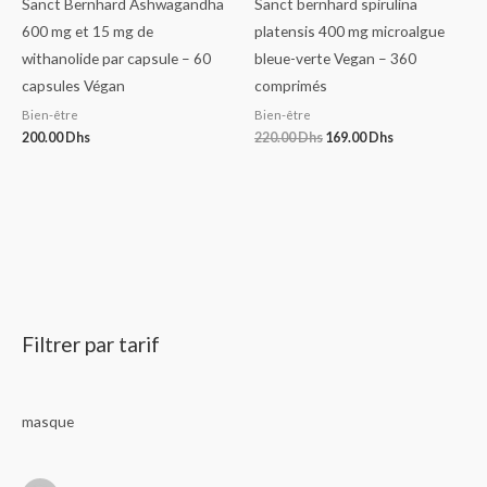
Sanct Bernhard Ashwagandha
Sanct bernhard spirulina
600 mg et 15 mg de
platensis 400 mg microalgue
withanolide par capsule – 60
bleue-verte Vegan – 360
capsules Végan
comprimés
Bien-être
Bien-être
200.00
Dhs
220.00
Dhs
169.00
Dhs
Filtrer par tarif
masque