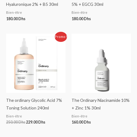
Hyaluronique 2% + B5 30ml
5% + EGCG 30ml
Bien-être
Bien-être
180.00
Dhs
180.00
Dhs
Le
Le
Promo !
prix
prix
initial
actuel
était :
est :
250.00 Dhs.
229.00 Dhs.
The ordinary Glycolic Acid 7%
The Ordinary Niacinamide 10%
Toning Solution 240ml
+ Zinc 1% 30ml
Bien-être
Bien-être
250.00
Dhs
229.00
Dhs
160.00
Dhs