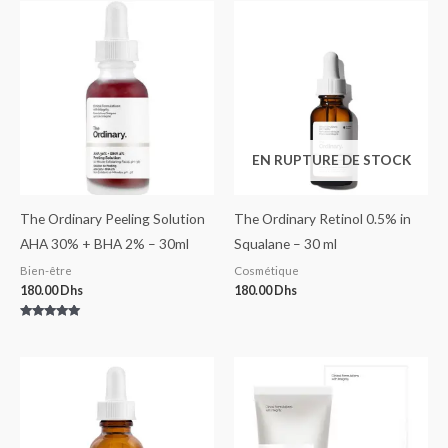
EN RUPTURE DE STOCK
The Ordinary Peeling Solution
The Ordinary Retinol 0.5% in
AHA 30% + BHA 2% – 30ml
Squalane – 30 ml
Bien-être
Cosmétique
180.00
Dhs
180.00
Dhs
Note
5.00
sur 5