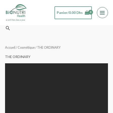
Aller
au
Panier/
0.00
Dhs
contenu
Rechercher
Accueil
/
Cosmétique
/ THE ORDINARY
THE ORDINARY