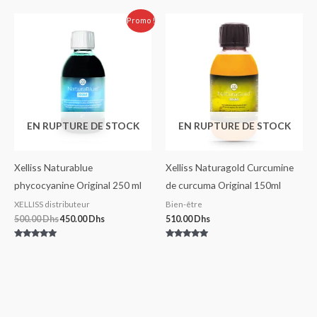
Le
Le
Promo !
prix
prix
initial
actuel
était :
est :
500.00 Dhs.
450.00 Dhs.
EN RUPTURE DE STOCK
EN RUPTURE DE STOCK
Xelliss Naturablue
Xelliss Naturagold Curcumine
phycocyanine Original 250 ml
de curcuma Original 150ml
XELLISS distributeur
Bien-être
500.00
Dhs
450.00
Dhs
510.00
Dhs
Note
Note
5.00
5.00
sur 5
sur 5