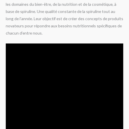
les domaines du bien-être, de la nutrition et de la cosmétique, à
base de spiruline. Une qualité constante de la spiruline tout au
long de l’année. Leur objectif est de créer des concepts de produits
novateurs pour répondre aux besoins nutritionnels spécifiques de
chacun d’entre nous.