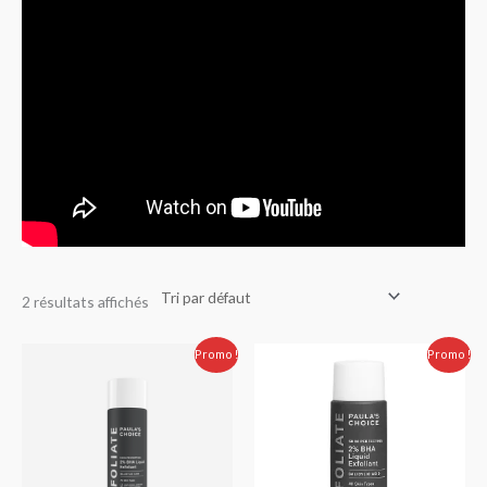
2 résultats affichés
Le
Le
Le
Le
Promo !
Promo !
prix
prix
prix
prix
initial
actuel
initial
actuel
était :
est :
était :
est :
500.00 Dhs.
459.00 Dhs.
240.00 Dhs.
219.00 Dhs.