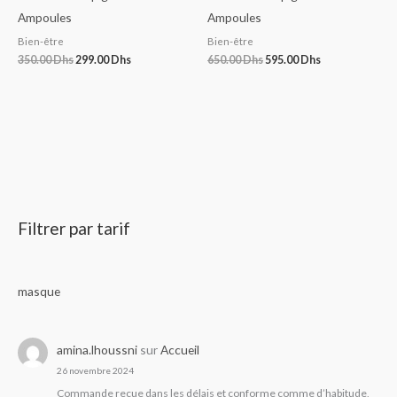
Ampoules
Ampoules
Bien-être
Bien-être
350.00
Dhs
299.00
Dhs
650.00
Dhs
595.00
Dhs
Filtrer par tarif
masque
amina.lhoussni
sur
Accueil
26 novembre 2024
Commande reçue dans les délais et conforme comme d’habitude,