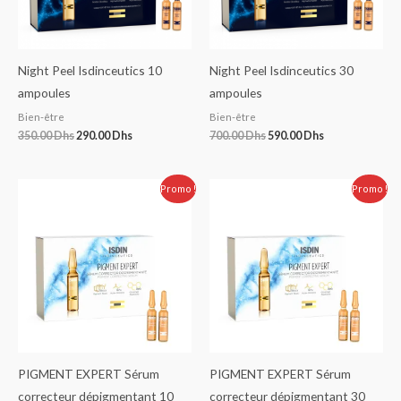
Night Peel Isdinceutics 10
Night Peel Isdinceutics 30
ampoules
ampoules
Bien-être
Bien-être
350.00
Dhs
290.00
Dhs
700.00
Dhs
590.00
Dhs
Le
Le
Le
Le
Promo !
Promo !
prix
prix
prix
prix
initial
actuel
initial
actuel
était :
est :
était :
est :
350.00 Dhs.
299.00 Dhs.
650.00 Dhs.
595.00 Dhs.
PIGMENT EXPERT Sérum
PIGMENT EXPERT Sérum
correcteur dépigmentant 10
correcteur dépigmentant 30