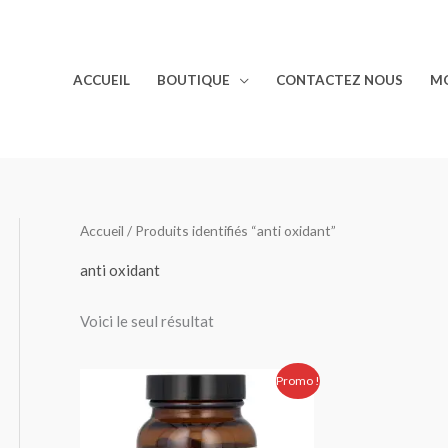
ACCUEIL
BOUTIQUE
CONTACTEZ NOUS
M
Accueil
/ Produits identifiés “anti oxidant”
anti oxidant
Voici le seul résultat
Le
Le
Promo !
prix
prix
initial
actuel
était :
est :
420.00 Dhs.
350.00 Dhs.