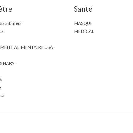
être
Santé
istributeur
MASQUE
ds
MEDICAL
MENT ALIMENTAIRE USA
DINARY
S
S
cs