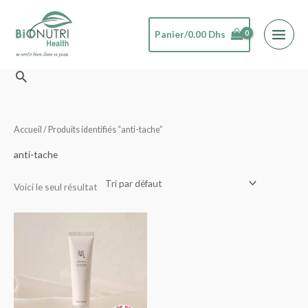
Aller
au
Panier/
0.00
Dhs
contenu
Rechercher
Accueil
/ Produits identifiés “anti-tache”
anti-tache
Voici le seul résultat