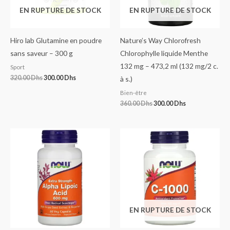
EN RUPTURE DE STOCK
EN RUPTURE DE STOCK
Hiro lab Glutamine en poudre
Nature’s Way Chlorofresh
sans saveur – 300 g
Chlorophylle liquide Menthe
132 mg – 473,2 ml (132 mg/2 c.
Sport
320.00
Dhs
300.00
Dhs
à s.)
Bien-être
360.00
Dhs
300.00
Dhs
EN RUPTURE DE STOCK