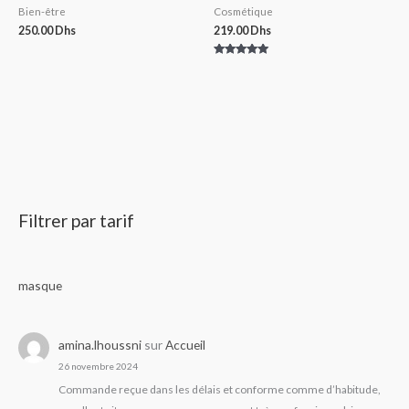
Bien-être
Cosmétique
250.00
Dhs
219.00
Dhs
Note
5.00
sur 5
Filtrer par tarif
masque
amina.lhoussni
sur
Accueil
26 novembre 2024
Commande reçue dans les délais et conforme comme d’habitude,