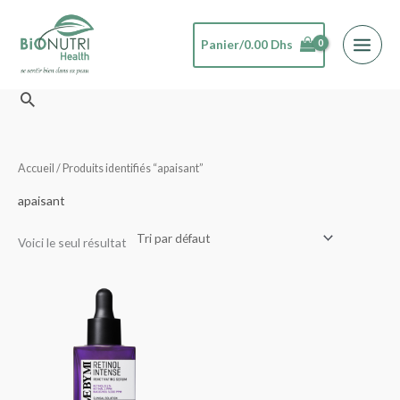
Aller
au
Panier/
0.00
Dhs
contenu
Rechercher
Accueil
/ Produits identifiés “apaisant”
apaisant
Voici le seul résultat