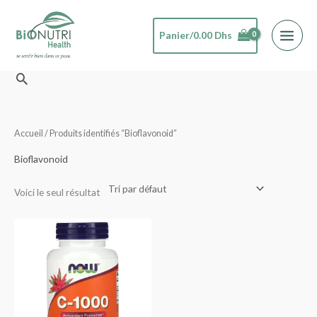
Aller
au
Panier/
0.00
Dhs
contenu
Rechercher
Accueil
/ Produits identifiés “Bioflavonoid”
Bioflavonoid
Voici le seul résultat