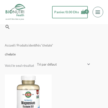
Aller
au
Panier/
0.00
Dhs
contenu
Rechercher
Accueil
/ Produits identifiés “chelate”
chelate
Voici le seul résultat