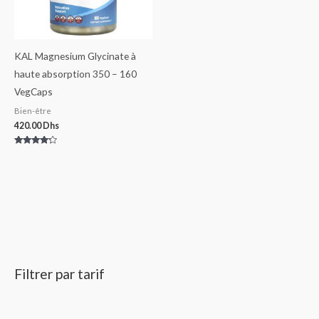
KAL Magnesium Glycinate à
haute absorption 350 – 160
VegCaps
Bien-être
420.00
Dhs
Note
4.00
sur 5
Filtrer par tarif