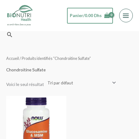
Aller
au
Panier/
0.00
Dhs
contenu
Rechercher
Accueil
/ Produits identifiés “Chondroïtine Sulfate”
Chondroïtine Sulfate
Voici le seul résultat