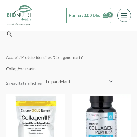
Aller
au
Panier/
0.00
Dhs
contenu
Rechercher
Accueil
/ Produits identifiés “Collagène marin”
Collagène marin
2 résultats affichés