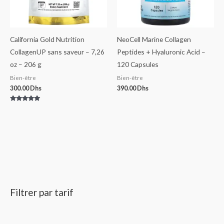
California Gold Nutrition
NeoCell Marine Collagen
CollagenUP sans saveur – 7,26
Peptides + Hyaluronic Acid –
oz – 206 g
120 Capsules
Bien-être
Bien-être
300.00
Dhs
390.00
Dhs
Note
5.00
sur 5
Filtrer par tarif