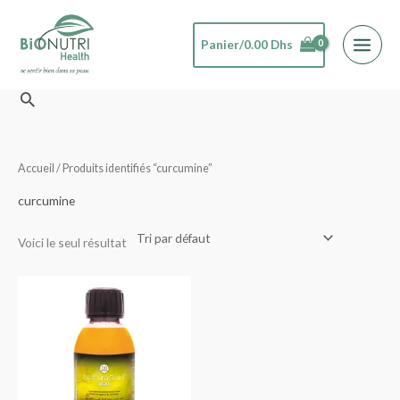
Aller
au
Panier/
0.00
Dhs
contenu
Rechercher
Accueil
/ Produits identifiés “curcumine”
curcumine
Voici le seul résultat