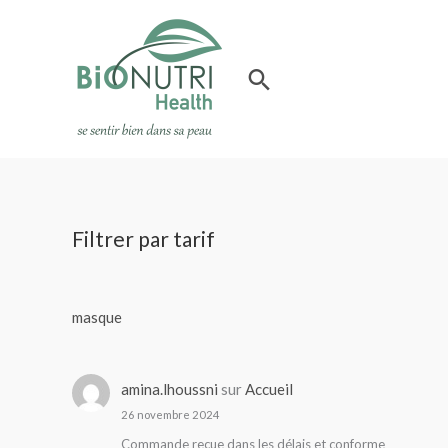
Aller
au
contenu
Rechercher
Filtrer par tarif
masque
amina.lhoussni
sur
Accueil
26 novembre 2024
Commande reçue dans les délais et conforme