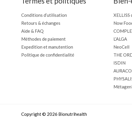
Termes et politiques
Bien-
Conditions d’utilisation
XELLISS d
Retours & échanges
Now Foo
Aide & FAQ
COMPLE
Méthodes de paiement
L’ALGA
Expedition et manutention
NeoCell
Politique de confidentialité
THE OR
ISDIN
AURACO
PHYSALI
Métageni
Copyright © 2026 Bionutrihealth