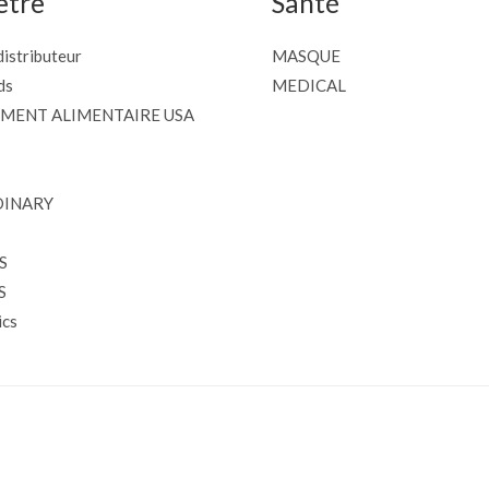
être
Santé
istributeur
MASQUE
ds
MEDICAL
MENT ALIMENTAIRE USA
DINARY
S
S
cs