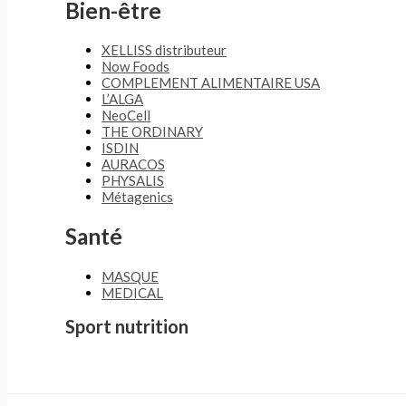
Bien-être
XELLISS distributeur
Now Foods
COMPLEMENT ALIMENTAIRE USA
L’ALGA
NeoCell
THE ORDINARY
ISDIN
AURACOS
PHYSALIS
Métagenics
Santé
MASQUE
MEDICAL
Sport nutrition