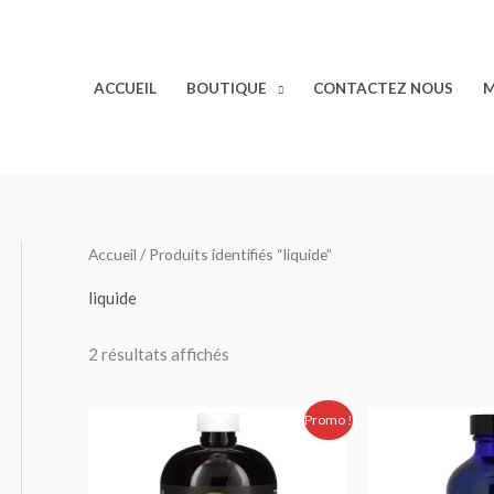
ACCUEIL
BOUTIQUE
CONTACTEZ NOUS
M
Accueil
/ Produits identifiés “liquide”
liquide
2 résultats affichés
Le
Le
Promo !
prix
prix
initial
actuel
était :
est :
360.00 Dhs.
300.00 Dhs.