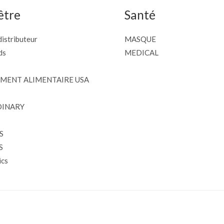
être
Santé
istributeur
MASQUE
ds
MEDICAL
MENT ALIMENTAIRE USA
DINARY
S
S
cs