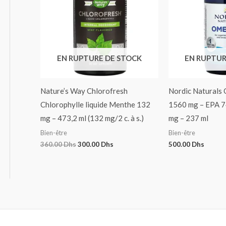
EN RUPTURE DE STOCK
EN RUPTUR
Nature’s Way Chlorofresh
Nordic Naturals
Chlorophylle liquide Menthe 132
1560 mg – EPA 
mg – 473,2 ml (132 mg/2 c. à s.)
mg – 237 ml
Bien-être
Bien-être
360.00
Dhs
300.00
Dhs
500.00
Dhs