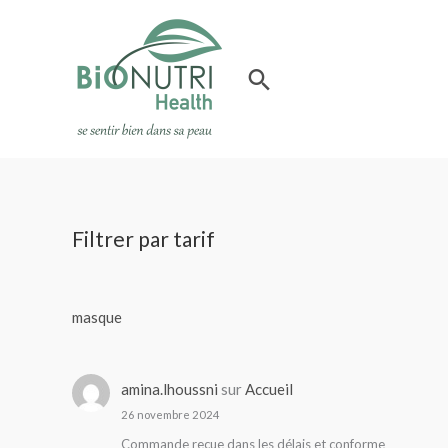
Aller
au
contenu
Rechercher
Filtrer par tarif
masque
amina.lhoussni
sur
Accueil
26 novembre 2024
Commande reçue dans les délais et conforme