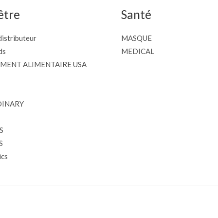
être
Santé
istributeur
MASQUE
ds
MEDICAL
MENT ALIMENTAIRE USA
DINARY
S
S
cs