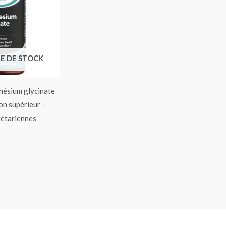
E DE STOCK
nésium glycinate
n supérieur –
gétariennes