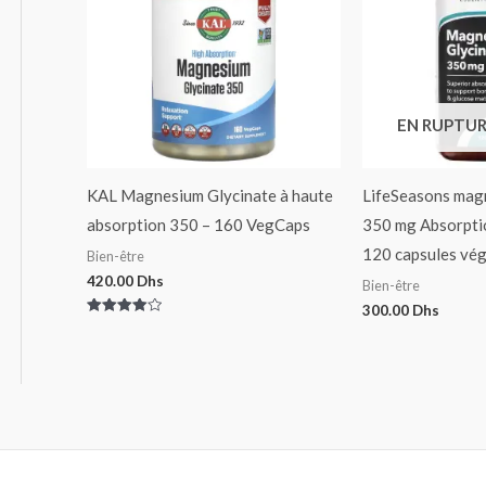
EN RUPTUR
KAL Magnesium Glycinate à haute
LifeSeasons mag
absorption 350 – 160 VegCaps
350 mg Absorptio
120 capsules vé
Bien-être
420.00
Dhs
Bien-être
300.00
Dhs
Note
4.00
sur 5