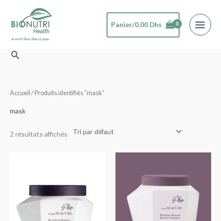
Aller
au
Panier/
0.00
Dhs
contenu
Rechercher
Accueil
/ Produits identifiés “mask”
mask
2 résultats affichés