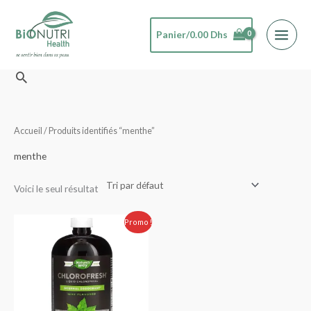
Aller
au
Panier/
0.00
Dhs
contenu
Rechercher
Accueil
/ Produits identifiés “menthe”
menthe
Voici le seul résultat
Le
Le
Promo !
prix
prix
initial
actuel
était :
est :
360.00 Dhs.
300.00 Dhs.