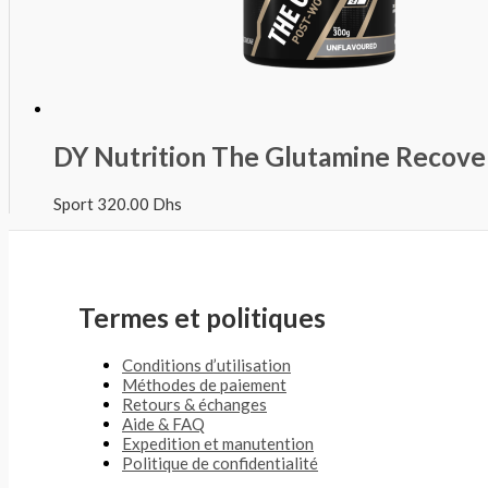
DY Nutrition The Glutamine Recove
Sport
320.00
Dhs
Termes et politiques
Conditions d’utilisation
Méthodes de paiement
Retours & échanges
Aide & FAQ
Expedition et manutention
Politique de confidentialité