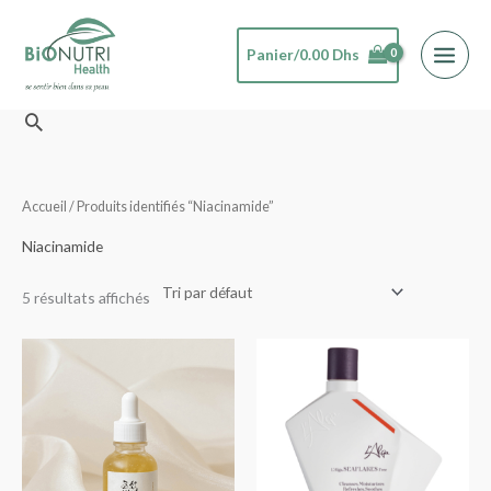
Aller
au
Panier/
0.00
Dhs
contenu
Rechercher
Accueil
/ Produits identifiés “Niacinamide”
Niacinamide
5 résultats affichés