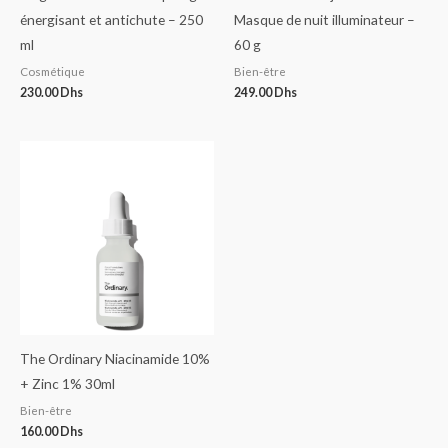
énergisant et antichute – 250
Masque de nuit illuminateur –
ml
60 g
Cosmétique
Bien-être
230.00
Dhs
249.00
Dhs
The Ordinary Niacinamide 10%
+ Zinc 1% 30ml
Bien-être
160.00
Dhs