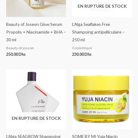
EN RUPTURE DE STOCK
Beauty of Joseon Glow Serum
L’Alga Seaflakes Free
Propolis + Niacinamide + BHA –
Shampoing antipelliculaire –
30 ml
250 ml
Beauty of joseon
Cosmétique
250.00
Dhs
230.00
Dhs
EN RUPTURE DE STOCK
L’Alga SEAGROW Shampoing
SOME BY MI Yuja Niacin