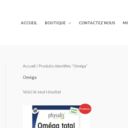
ACCUEIL
BOUTIQUE
CONTACTEZ NOUS
M
Accueil
/ Produits identifiés “Oméga”
Oméga
Voici le seul résultat
Le
Le
Promo !
prix
prix
initial
actuel
était :
est :
240.00 Dhs.
216.00 Dhs.