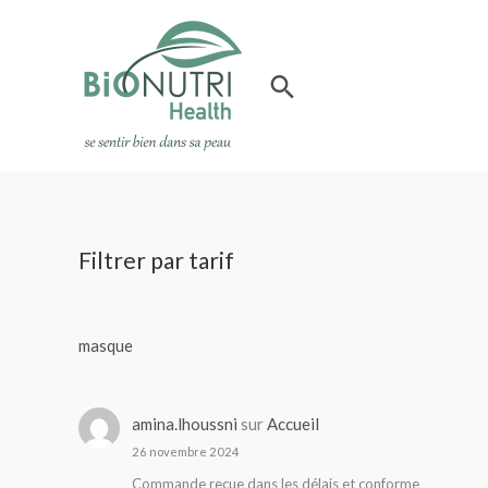
Aller
au
contenu
Rechercher
Filtrer par tarif
masque
amina.lhoussni
sur
Accueil
26 novembre 2024
Commande reçue dans les délais et conforme