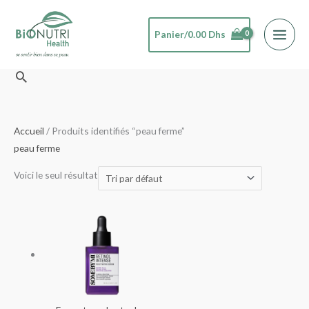
Aller
au
Panier/
0.00
Dhs
contenu
Rechercher
Accueil
/ Produits identifiés “peau ferme”
peau ferme
Voici le seul résultat