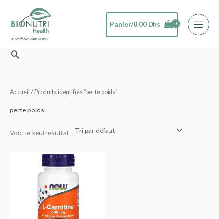
Aller
au
Panier/
0.00
Dhs
contenu
Rechercher
Accueil
/ Produits identifiés “perte poids”
perte poids
Voici le seul résultat