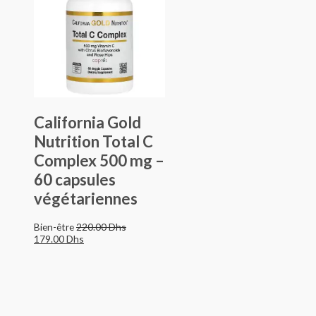
220.00 Dhs.
179.00 Dhs.
California Gold
Nutrition Total C
Complex 500 mg –
60 capsules
végétariennes
Bien-être
220.00
Dhs
179.00
Dhs