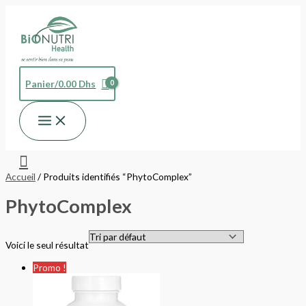
Aller
au
contenu
Panier/
0.00
Dhs
Rechercher
Accueil
/ Produits identifiés “PhytoComplex”
PhytoComplex
Voici le seul résultat
Le
Le
Promo !
prix
prix
initial
actuel
était :
est :