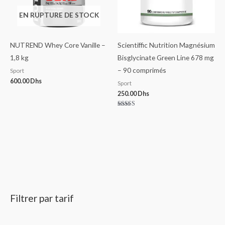
EN RUPTURE DE STOCK
NUTREND Whey Core Vanille –
Scientiffic Nutrition Magnésium
1,8 kg
Bisglycinate Green Line 678 mg
– 90 comprimés
Sport
600.00
Dhs
Sport
250.00
Dhs
Note
5.00
sur 5
Filtrer par tarif