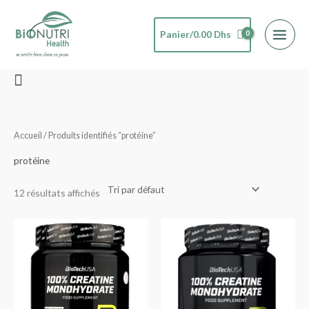
Aller
au
Panier/
0.00
Dhs
contenu
Rechercher
Accueil
/ Produits identifiés “protéine”
protéine
12 résultats affichés