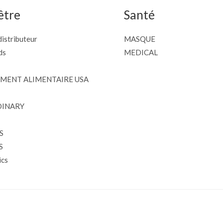
être
Santé
istributeur
MASQUE
ds
MEDICAL
MENT ALIMENTAIRE USA
DINARY
S
S
cs