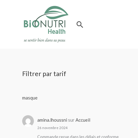
Aller
au
contenu
Rechercher
Filtrer par tarif
masque
amina.lhoussni
sur
Accueil
26 novembre 2024
Commande reçue dans les délais et conforme