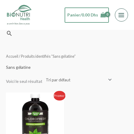
Aller
au
Panier/
0.00
Dhs
contenu
Rechercher
Accueil
/ Produits identifiés “Sans gélatine”
Sans gélatine
Voici le seul résultat
Le
Le
Promo !
prix
prix
initial
actuel
était :
est :
360.00 Dhs.
300.00 Dhs.