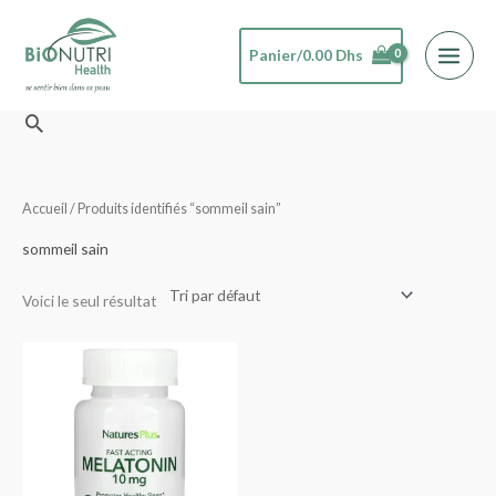
Aller
au
Panier/
0.00
Dhs
contenu
Rechercher
Accueil
/ Produits identifiés “sommeil sain”
sommeil sain
Voici le seul résultat