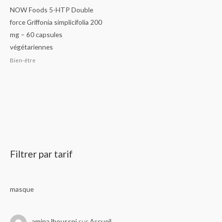
NOW Foods 5-HTP Double
force Griffonia simplicifolia 200
mg – 60 capsules
végétariennes
Bien-être
Filtrer par tarif
masque
amina.lhoussni
sur
Accueil