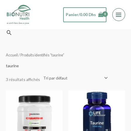
Aller
au
Panier/
0.00
Dhs
contenu
Rechercher
Accueil
/ Produits identifiés “taurine”
taurine
3 résultats affichés