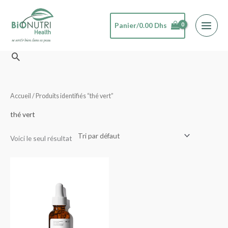
Aller
au
Panier/
0.00
Dhs
contenu
Rechercher
Accueil
/ Produits identifiés “thé vert”
thé vert
Voici le seul résultat