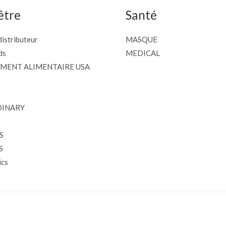
être
Santé
istributeur
MASQUE
ds
MEDICAL
MENT ALIMENTAIRE USA
DINARY
S
S
cs