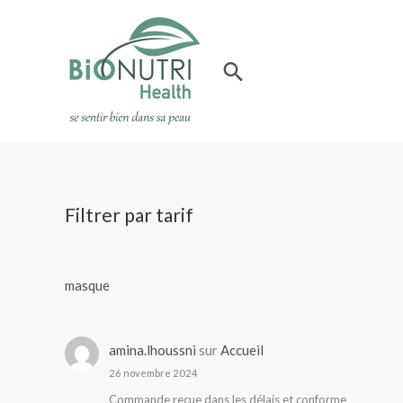
Aller
au
contenu
Rechercher
Filtrer par tarif
masque
amina.lhoussni
sur
Accueil
26 novembre 2024
Commande reçue dans les délais et conforme