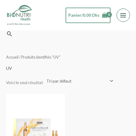
Aller
au
Panier/
0.00
Dhs
contenu
Rechercher
Accueil
/ Produits identifiés “UV”
UV
Voici le seul résultat