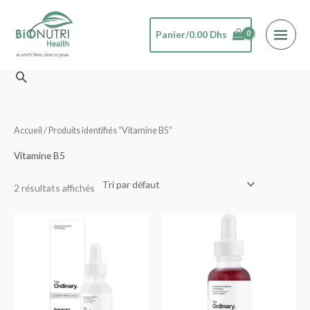
Aller
au
Panier/
0.00
Dhs
contenu
Rechercher
Accueil
/ Produits identifiés “Vitamine B5”
Vitamine B5
2 résultats affichés