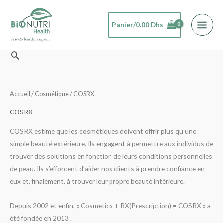
Aller
au
Panier/
0.00
Dhs
contenu
Rechercher
Accueil
/
Cosmétique
/ COSRX
COSRX
COSRX estime que les cosmétiques doivent offrir plus qu’une
simple beauté extérieure. Ils engagent à permettre aux individus de
trouver des solutions en fonction de leurs conditions personnelles
de peau. Ils s’efforcent d’aider nos clients à prendre confiance en
eux et, finalement, à trouver leur propre beauté intérieure.
Depuis 2002 et enfin, « Cosmetics + RX(Prescription) = COSRX » a
été fondée en 2013 .