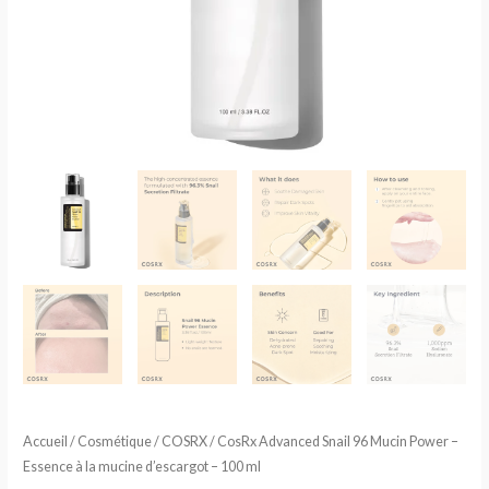
la
mucine
d'escargot
-
100
ml
Accueil
/
Cosmétique
/
COSRX
/ CosRx Advanced Snail 96 Mucin Power –
Essence à la mucine d’escargot – 100 ml