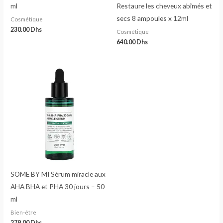
ml
Restaure les cheveux abîmés et
secs 8 ampoules x 12ml
Cosmétique
230.00
Dhs
Cosmétique
640.00
Dhs
SOME BY MI Sérum miracle aux
AHA BHA et PHA 30 jours – 50
ml
Bien-être
279.00
Dhs