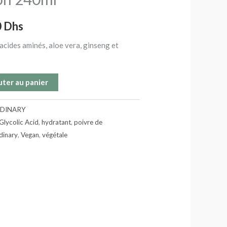
 Dhs.
229.00 Dhs.
0
Dhs
acides aminés, aloe vera, ginseng et
uter au panier
RDINARY
Glycolic Acid
,
hydratant
,
poivre de
dinary
,
Vegan
,
végétale