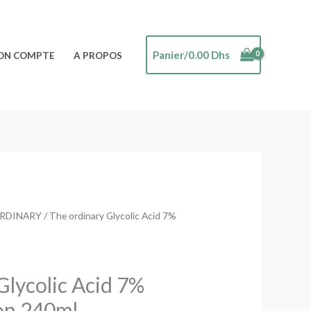
Panier/
0.00
Dhs
ON COMPTE
A PROPOS
RDINARY
/ The ordinary Glycolic Acid 7%
Le
prix
actuel
Glycolic Acid 7%
est :
on 240ml