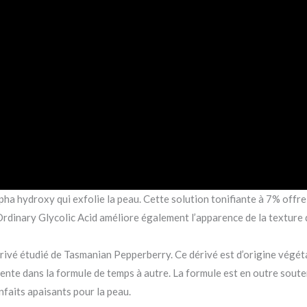
pha hydroxy qui exfolie la peau. Cette solution tonifiante à 7% offr
e Ordinary Glycolic Acid améliore également l’apparence de la texture 
rivé étudié de Tasmanian Pepperberry. Ce dérivé est d’origine végétal
ente dans la formule de temps à autre. La formule est en outre souten
enfaits apaisants pour la peau.