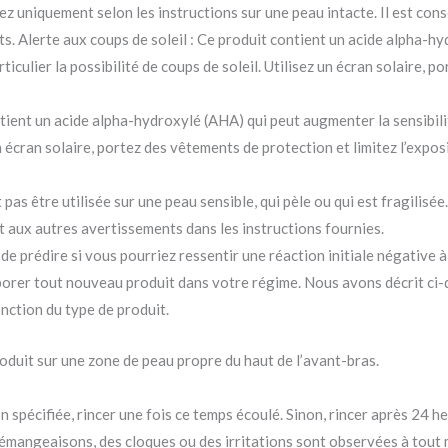
isez uniquement selon les instructions sur une peau intacte. Il est cons
nts. Alerte aux coups de soleil : Ce produit contient un acide alpha-
rticulier la possibilité de coups de soleil. Utilisez un écran solaire,
ntient un acide alpha-hydroxylé (AHA) qui peut augmenter la sensibilit
un écran solaire, portez des vêtements de protection et limitez l’exposi
pas être utilisée sur une peau sensible, qui pèle ou qui est fragilisée.
t aux autres avertissements dans les instructions fournies.
de prédire si vous pourriez ressentir une réaction initiale négative
orporer tout nouveau produit dans votre régime. Nous avons décrit c
nction du type de produit.
oduit sur une zone de peau propre du haut de l’avant-bras.
on spécifiée, rincer une fois ce temps écoulé. Sinon, rincer après 24 h
démangeaisons, des cloques ou des irritations sont observées à tout mo