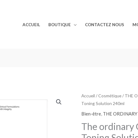
ACCUEIL
BOUTIQUE
CONTACTEZ NOUS
M
quantité
Accueil
/
Cosmétique
/
THE O
Le
Toning Solution 240ml
de
prix
The
Bien-être
,
THE ORDINARY
ordinary
initial
The ordinary 
Glycolic
était :
Toning Soluti
Acid