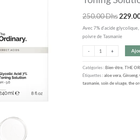
7%
250.00
250.00
Dhs
229.0
Toning
Solution
Avec 7% d’acide glycolique, 
240ml
poivre de Tasmanie
Ajo
-
+
Catégories :
Bien-être
,
THE O
Étiquettes :
aloe vera
,
Ginseng
,
tasmanie
,
soin de visage
,
the or