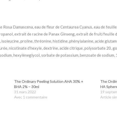
r de Rosa Damascena, eau de fleur de Centaurea Cyanus, eau de feuille
opanol, extrait de racine de Panax Ginseng, extrait de fruit/feuille
e, isoleucine, proline, thréonine, histidine, phénylalanine, acide gluta
urée, nicotinate d’hexyle, dextrine, acide citrique, polysorbate 20, 
 sodium, hexylèneglycol, sorbate de potassium, benzoate de sodium, 1
The Ordinary Peeling Solution AHA 30% +
The Ordin
BHA 2% – 30ml
HA Sphere
31 mars 2022
19 septe
Avec 1 commentaire
Article sim