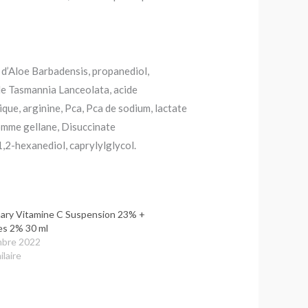
 d’Aloe Barbadensis, propanediol,
 de Tasmannia Lanceolata, acide
mique, arginine, Pca, Pca de sodium, lactate
gomme gellane, Disuccinate
,2-hexanediol, caprylylglycol.
ary Vitamine C Suspension 23% +
s 2% 30 ml
mbre 2022
ilaire