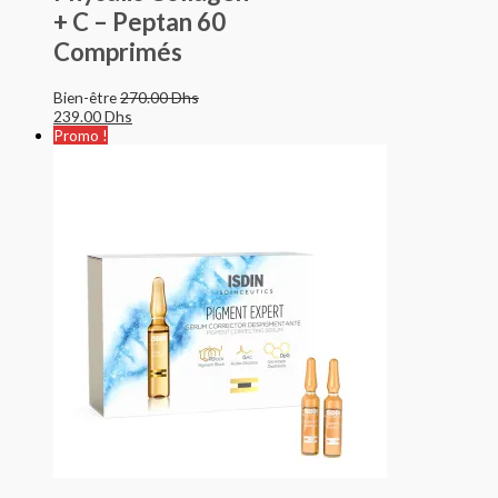
+ C – Peptan 60
Comprimés
Bien-être
270.00
Dhs
239.00
Dhs
Promo !