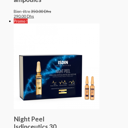
Bien-être
350.00
Dhs
290.00
Dhs
Promo !
Night Peel
Isdinceutics 30