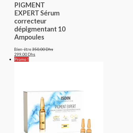
PIGMENT
EXPERT Sérum
correcteur
dépigmentant 10
Ampoules
Bien-être
350.00
Dhs
299.00
Dhs
Promo !