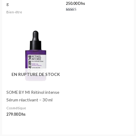
g
250.00
Dhs
Bien-être
Note
5.00
sur 5
EN RUPTURE DE STOCK
SOME BY MI Rétinol intense
Sérum réactivant – 30 ml
Cosmétique
279.00
Dhs