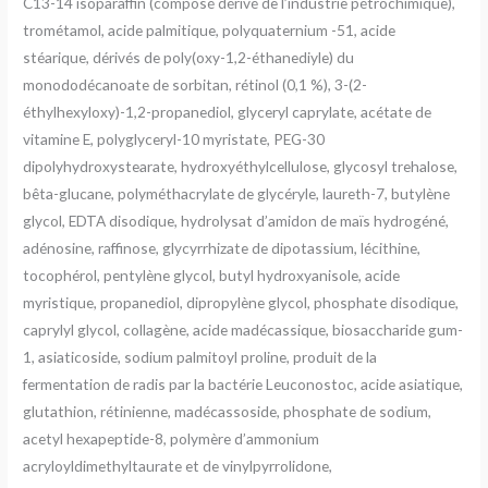
C13-14 isoparaffin (composé dérivé de l’industrie pétrochimique),
trométamol, acide palmitique, polyquaternium -51, acide
stéarique, dérivés de poly(oxy-1,2-éthanediyle) du
monododécanoate de sorbitan, rétinol (0,1 %), 3-(2-
éthylhexyloxy)-1,2-propanediol, glyceryl caprylate, acétate de
vitamine E, polyglyceryl-10 myristate, PEG-30
dipolyhydroxystearate, hydroxyéthylcellulose, glycosyl trehalose,
bêta-glucane, polyméthacrylate de glycéryle, laureth-7, butylène
glycol, EDTA disodique, hydrolysat d’amidon de maïs hydrogéné,
adénosine, raffinose, glycyrrhizate de dipotassium, lécithine,
tocophérol, pentylène glycol, butyl hydroxyanisole, acide
myristique, propanediol, dipropylène glycol, phosphate disodique,
caprylyl glycol, collagène, acide madécassique, biosaccharide gum-
1, asiaticoside, sodium palmitoyl proline, produit de la
fermentation de radis par la bactérie Leuconostoc, acide asiatique,
glutathion, rétinienne, madécassoside, phosphate de sodium,
acetyl hexapeptide-8, polymère d’ammonium
acryloyldimethyltaurate et de vinylpyrrolidone,