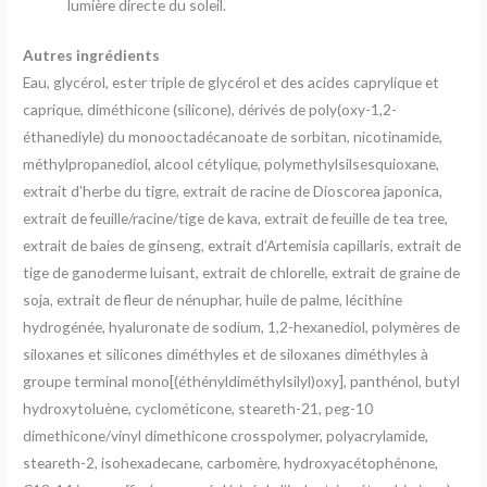
lumière directe du soleil.
Autres ingrédients
Eau, glycérol, ester triple de glycérol et des acides caprylique et
caprique, diméthicone (silicone), dérivés de poly(oxy-1,2-
éthanediyle) du monooctadécanoate de sorbitan, nicotinamide,
méthylpropanediol, alcool cétylique, polymethylsilsesquioxane,
extrait d’herbe du tigre, extrait de racine de Dioscorea japonica,
extrait de feuille/racine/tige de kava, extrait de feuille de tea tree,
extrait de baies de ginseng, extrait d’Artemisia capillaris, extrait de
tige de ganoderme luisant, extrait de chlorelle, extrait de graine de
soja, extrait de fleur de nénuphar, huile de palme, lécithine
hydrogénée, hyaluronate de sodium, 1,2-hexanediol, polymères de
siloxanes et silicones diméthyles et de siloxanes diméthyles à
groupe terminal mono[(éthényldiméthylsilyl)oxy], panthénol, butyl
hydroxytoluène, cyclométicone, steareth-21, peg-10
dimethicone/vinyl dimethicone crosspolymer, polyacrylamide,
steareth-2, isohexadecane, carbomère, hydroxyacétophénone,