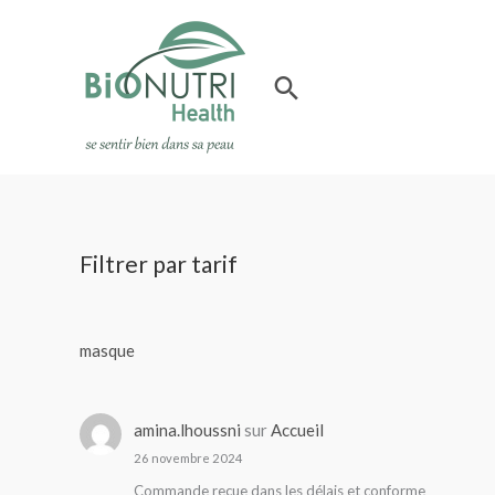
Aller
au
contenu
Rechercher
Filtrer par tarif
masque
amina.lhoussni
sur
Accueil
26 novembre 2024
Commande reçue dans les délais et conforme