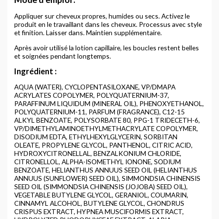
Appliquer sur cheveux propres, humides ou secs. Activez le
produit en le travaillant dans les cheveux. Processus avec style
et finition. Laisser dans. Maintien supplémentaire.
Après avoir utilisé la lotion capillaire, les boucles restent belles
et soignées pendant longtemps.
Ingrédient :
AQUA (WATER), CYCLOPENTASILOXANE, VP/DMAPA
ACRYLATES COPOLYMER, POLYQUATERNIUM-37,
PARAFFINUM LIQUIDUM (MINERAL OIL), PHENOXYETHANOL,
POLYQUATERNIUM-11, PARFUM (FRAGRANCE), C12-15
ALKYL BENZOATE, POLYSORBATE 80, PPG-1 TRIDECETH-6,
VP/DIMETHYLAMINOETHYLMETHACRYLATE COPOLYMER,
DISODIUM EDTA, ETHYLHEXYLGLYCERIN, SORBITAN
OLEATE, PROPYLENE GLYCOL, PANTHENOL, CITRIC ACID,
HYDROXYCITRONELLAL, BENZALKONIUM CHLORIDE,
CITRONELLOL, ALPHA-ISOMETHYL IONONE, SODIUM
BENZOATE, HELIANTHUS ANNUUS SEED OIL (HELIANTHUS
ANNUUS (SUNFLOWER) SEED OIL), SIMMONDSIA CHINENSIS
SEED OIL (SIMMONDSIA CHINENSIS (JOJOBA) SEED OIL),
VEGETABLE BUTYLENE GLYCOL, GERANIOL, COUMARIN,
CINNAMYL ALCOHOL, BUTYLENE GLYCOL, CHONDRUS
CRISPUS EXTRACT, HYPNEA MUSCIFORMIS EXTRACT,