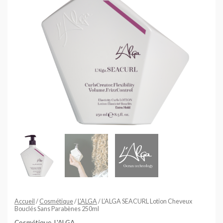
Parabènes
250ml
Accueil
/
Cosmétique
/
L'ALGA
/ L’ALGA SEACURL Lotion Cheveux
Bouclés Sans Parabènes 250ml
Cosmétique
,
L'ALGA