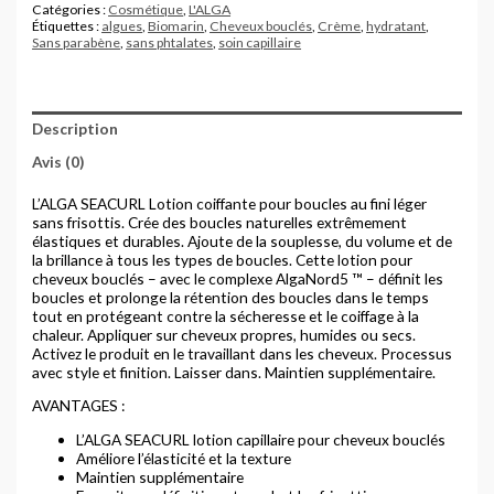
Catégories :
Cosmétique
,
L'ALGA
Étiquettes :
algues
,
Biomarin
,
Cheveux bouclés
,
Crème
,
hydratant
,
Sans parabène
,
sans phtalates
,
soin capillaire
Description
Avis (0)
L’ALGA SEACURL Lotion coiffante pour boucles au fini léger
sans frisottis. Crée des boucles naturelles extrêmement
élastiques et durables. Ajoute de la souplesse, du volume et de
la brillance à tous les types de boucles. Cette lotion pour
cheveux bouclés – avec le complexe AlgaNord5 ™ – définit les
boucles et prolonge la rétention des boucles dans le temps
tout en protégeant contre la sécheresse et le coiffage à la
chaleur. Appliquer sur cheveux propres, humides ou secs.
Activez le produit en le travaillant dans les cheveux. Processus
avec style et finition. Laisser dans. Maintien supplémentaire.
AVANTAGES :
L’ALGA SEACURL lotion capillaire pour cheveux bouclés
Améliore l’élasticité et la texture
Maintien supplémentaire