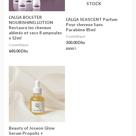
STOCK
L’ALGA BOLSTER
L’ALGA SEASCENT Parfum
NOURISHING LOTION
Pour cheveux Sans
Restaure les cheveux
Parabène 85ml
abîmés et secs 8 ampoules
Cosmétique
x 12ml
300.00
Dhs
Cosmétique
640.00
Dhs
Note
5.00
sur 5
Beauty of Joseon Glow
Serum Propolis +