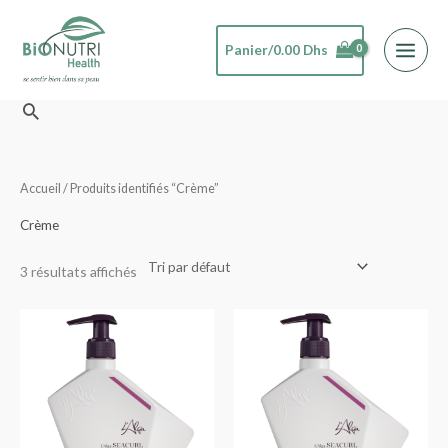
Aller
au
Panier/
0.00
Dhs
contenu
Rechercher
Accueil
/ Produits identifiés “Crème”
Crème
3 résultats affichés