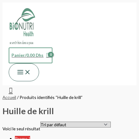
Aller
Le
Le
au
prix
prix
contenu
initial
actuel
était :
est :
240.00 Dhs.
216.00 Dhs.
Panier/
0.00
Dhs
Rechercher
Accueil
/ Produits identifiés “Huille de krill”
Huille de krill
Voici le seul résultat
Promo !