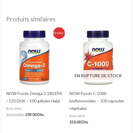
Produits similaires
Le
Le
Promo !
prix
prix
initial
actuel
était :
est :
250.00 Dhs.
209.00 Dhs.
EN RUPTURE DE STOCK
NOW Foods Oméga 3 180 EPA
NOW Foods C-1000
/ 120 DHA – 100 gélules Halal
bioflavonoïdes – 100 capsules
végétales
Bien-être
250.00
Dhs
209.00
Dhs
Bien-être
250.00
Dhs