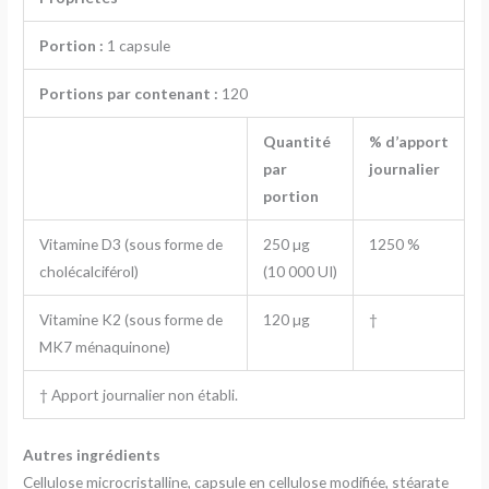
Portion :
1 capsule
Portions par contenant :
120
Quantité
% d’apport
par
journalier
portion
Vitamine D3 (sous forme de
250 µg
1250 %
cholécalciférol)
(10 000 UI)
Vitamine K2 (sous forme de
120 µg
†
MK7 ménaquinone)
† Apport journalier non établi.
Autres ingrédients
Cellulose microcristalline, capsule en cellulose modifiée, stéarate