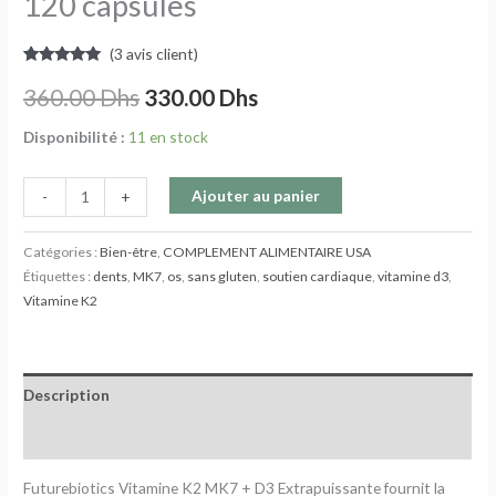
120 capsules
(
3
avis client)
Noté
3
5.00
sur 5
360.00
Dhs
330.00
Dhs
basé sur
notations
client
Disponibilité :
11 en stock
Ajouter au panier
-
+
Catégories :
Bien-être
,
COMPLEMENT ALIMENTAIRE USA
Étiquettes :
dents
,
MK7
,
os
,
sans gluten
,
soutien cardiaque
,
vitamine d3
,
Vitamine K2
Description
Avis (3)
Futurebiotics Vitamine K2 MK7 + D3 Extrapuissante fournit la