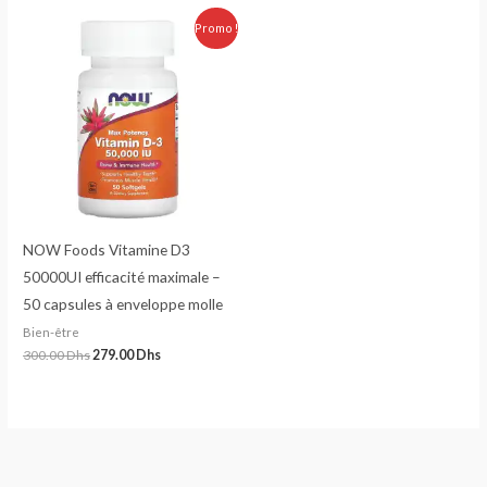
Le
Le
Promo !
prix
prix
initial
actuel
était :
est :
300.00 Dhs.
279.00 Dhs.
NOW Foods Vitamine D3
50000UI efficacité maximale –
50 capsules à enveloppe molle
Bien-être
300.00
Dhs
279.00
Dhs