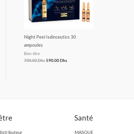
Night Peel Isdinceutics 30
ampoules
Bien-être
700.00
Dhs
590.00
Dhs
être
Santé
istributeur
MASQUE