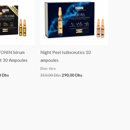
ONIN Sérum
Night Peel Isdinceutics 10
it 30 Ampoules
ampoules
Bien-être
0
Dhs
350.00
Dhs
290.00
Dhs