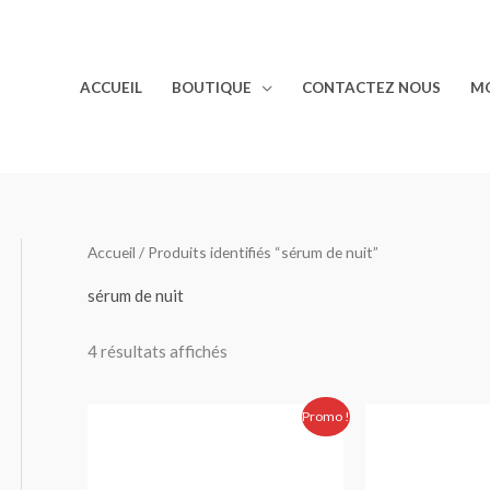
ACCUEIL
BOUTIQUE
CONTACTEZ NOUS
M
Accueil
/ Produits identifiés “sérum de nuit”
sérum de nuit
4 résultats affichés
Le
Le
Le
Promo !
prix
prix
prix
initial
actuel
initial
était :
est :
était :
350.00 Dhs.
299.00 Dhs.
650.00