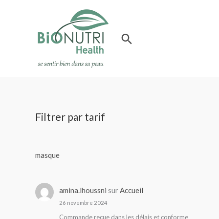
Aller
au
contenu
Rechercher
Filtrer par tarif
masque
amina.lhoussni
sur
Accueil
26 novembre 2024
Commande reçue dans les délais et conforme