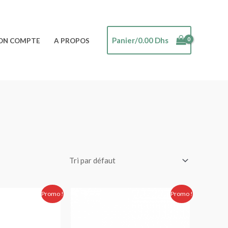
Panier/
0.00
Dhs
ON COMPTE
A PROPOS
Le
Le
Le
Promo !
Promo !
prix
prix
prix
actuel
initial
actuel
est :
était :
est :
 Dhs.
595.00 Dhs.
350.00 Dhs.
290.00 Dhs.