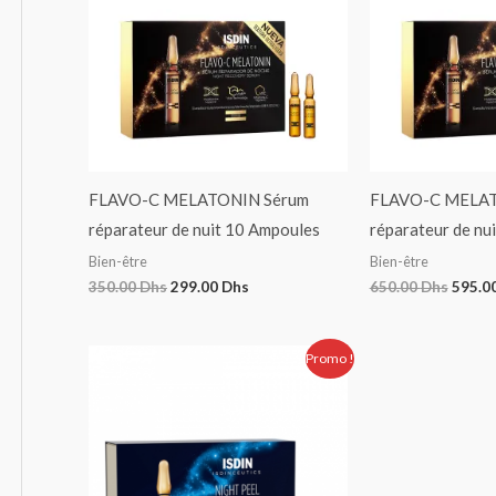
FLAVO-C MELATONIN Sérum
FLAVO-C MELAT
réparateur de nuit 10 Ampoules
réparateur de nu
Bien-être
Bien-être
350.00
Dhs
299.00
Dhs
650.00
Dhs
595.0
Le
Le
Promo !
prix
prix
initial
actuel
était :
est :
700.00 Dhs.
590.00 Dhs.