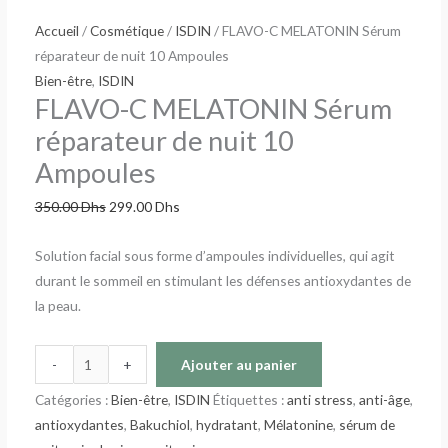
Accueil
/
Cosmétique
/
ISDIN
/ FLAVO-C MELATONIN Sérum
réparateur de nuit 10 Ampoules
Bien-être
,
ISDIN
FLAVO-C MELATONIN Sérum
réparateur de nuit 10
Ampoules
350.00
Dhs
299.00
Dhs
Solution facial sous forme d’ampoules individuelles, qui agit
durant le sommeil en stimulant les défenses antioxydantes de
la peau.
-
+
Ajouter au panier
Catégories :
Bien-être
,
ISDIN
Étiquettes :
anti stress
,
anti-âge
,
antioxydantes
,
Bakuchiol
,
hydratant
,
Mélatonine
,
sérum de