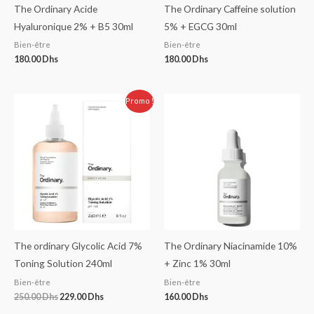
The Ordinary Acide
The Ordinary Caffeine solution
Hyaluronique 2% + B5 30ml
5% + EGCG 30ml
Bien-être
Bien-être
180.00
Dhs
180.00
Dhs
Le
Le
Promo !
prix
prix
initial
actuel
était :
est :
250.00 Dhs.
229.00 Dhs.
The ordinary Glycolic Acid 7%
The Ordinary Niacinamide 10%
Toning Solution 240ml
+ Zinc 1% 30ml
Bien-être
Bien-être
250.00
Dhs
229.00
Dhs
160.00
Dhs