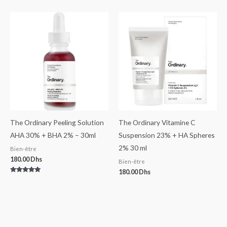
The Ordinary Peeling Solution
The Ordinary Vitamine C
AHA 30% + BHA 2% – 30ml
Suspension 23% + HA Spheres
2% 30 ml
Bien-être
180.00
Dhs
Bien-être
180.00
Dhs
Note
5.00
sur 5