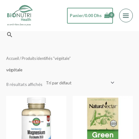
Aller
au
Panier/
0.00
Dhs
contenu
Rechercher
Accueil
/ Produits identifiés “végétale”
végétale
8 résultats affichés