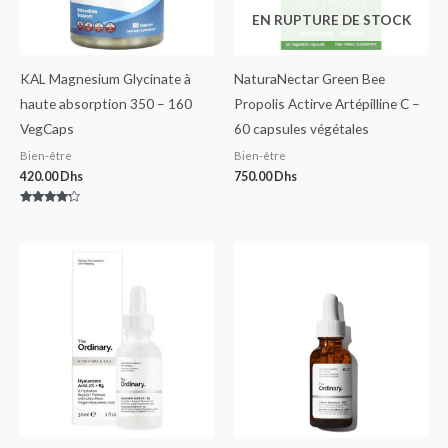
EN RUPTURE DE STOCK
KAL Magnesium Glycinate à
NaturaNectar Green Bee
haute absorption 350 – 160
Propolis Actirve Artépilline C –
VegCaps
60 capsules végétales
Bien-être
Bien-être
420.00
Dhs
750.00
Dhs
Note
4.00
sur 5