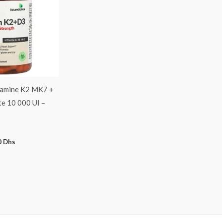
itamine K2 MK7 +
e 10 000 UI –
0
Dhs