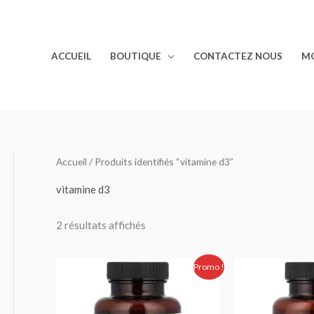
ACCUEIL
BOUTIQUE
CONTACTEZ NOUS
M
Accueil
/ Produits identifiés “vitamine d3”
vitamine d3
2 résultats affichés
Le
Le
Le
Promo !
prix
prix
prix
initial
actuel
initial
était :
est :
était :
320.00 Dhs.
280.00 Dhs.
360.00