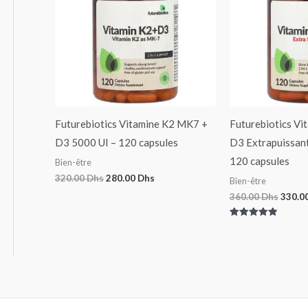
Futurebiotics Vitamine K2 MK7 +
Futurebiotics V
D3 5000 UI – 120 capsules
D3 Extrapuissant
120 capsules
Bien-être
320.00
Dhs
280.00
Dhs
Bien-être
360.00
Dhs
330.0
Note
5.00
sur 5