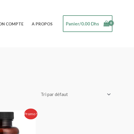
Panier/
0.00
Dhs
ON COMPTE
A PROPOS
Le
Promo !
prix
actuel
est :
 Dhs.
330.00 Dhs.