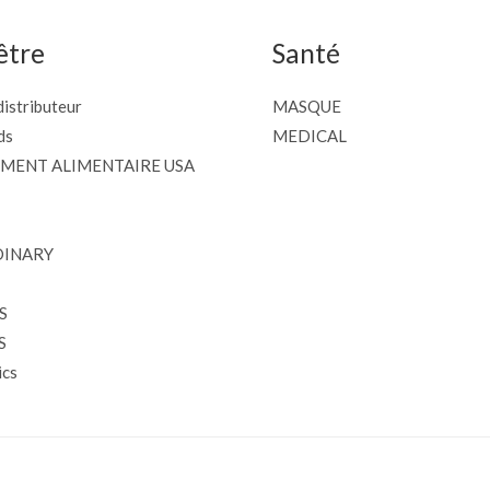
être
Santé
istributeur
MASQUE
ds
MEDICAL
MENT ALIMENTAIRE USA
DINARY
S
S
cs