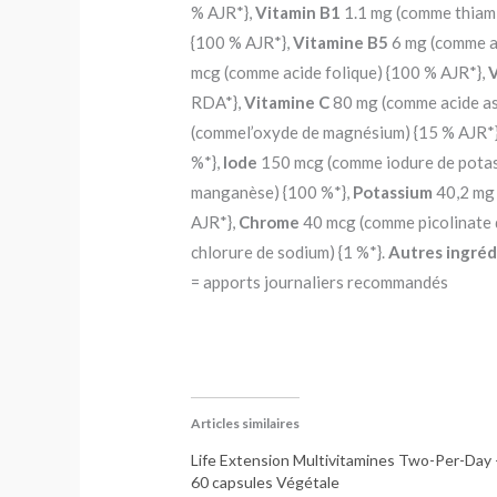
% AJR*},
Vitamin B1
1.1 mg (comme thiami
{100 % AJR*},
Vitamine B5
6 mg (comme a
mcg (comme acide folique) {100 % AJR*},
V
RDA*},
Vitamine C
80 mg (comme acide as
(commel’oxyde de magnésium) {15 % AJR*
%*},
Iode
150 mcg (comme iodure de potas
manganèse) {100 %*},
Potassium
40,2 mg 
AJR*},
Chrome
40 mcg (comme picolinate 
chlorure de sodium) {1 %*}.
Autres ingréd
= apports journaliers recommandés
Articles similaires
Life Extension Multivitamines Two-Per-Day 
60 capsules Végétale