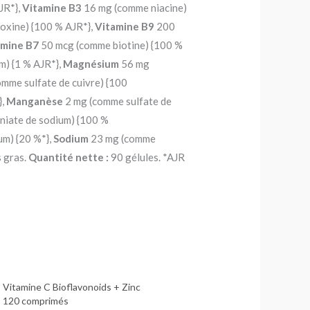
JR*},
Vitamine B3
16 mg (comme niacine)
oxine) {100 % AJR*},
Vitamine B9
200
amine B7
50 mcg (comme biotine) {100 %
m) {1 % AJR*},
Magnésium
56 mg
omme sulfate de cuivre) {100
},
Manganèse
2 mg (comme sulfate de
niate de sodium) {100 %
m) {20 %*},
Sodium
23 mg (comme
s gras.
Quantité nette :
90 gélules. *AJR
Vitamine C Bioflavonoids + Zinc
 120 comprimés