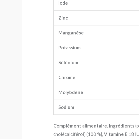
Iode
Zinc
Manganèse
Potassium
Sélénium
Chrome
Molybdène
Sodium
Complément alimentaire. Ingrédients
(p
cholécalciférol) {100 %},
Vitamine E
18 IU