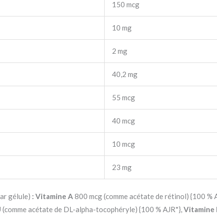
150 mcg
10 mg
2 mg
40,2 mg
55 mcg
40 mcg
10 mcg
23 mg
ar gélule)
:
Vitamine A
800 mcg (comme acétate de rétinol) {100 % 
 (comme acétate de DL-alpha-tocophéryle) {100 % AJR*},
Vitamine