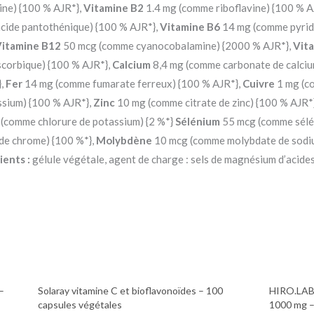
ne) {100 % AJR*},
Vitamine B2
1.4 mg (comme riboflavine) {100 % A
cide pantothénique) {100 % AJR*},
Vitamine B6
14 mg (comme pyrid
itamine B12
50 mcg (comme cyanocobalamine) {2000 % AJR*},
Vit
corbique) {100 % AJR*},
Calcium
8,4 mg (comme carbonate de calciu
},
Fer
14 mg (comme fumarate ferreux) {100 % AJR*},
Cuivre
1 mg (c
sium) {100 % AJR*},
Zinc
10 mg (comme citrate de zinc) {100 % AJR*
(comme chlorure de potassium) {2 %*}
Sélénium
55 mcg (comme sélé
de chrome) {100 %*},
Molybdène
10 mcg (comme molybdate de sodiu
ients :
gélule végétale, agent de charge : sels de magnésium d’acide
–
Solaray vitamine C et bioflavonoïdes – 100
HIRO.LAB 
capsules végétales
1000 mg –