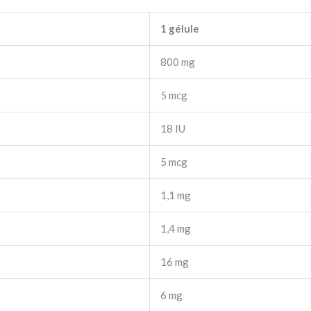
1 gélule
800 mg
5 mcg
18 IU
5 mcg
1,1 mg
1,4 mg
16 mg
6 mg