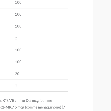
100
100
100
2
100
100
20
1
AJR*},
Vitamine D
5 mcg (comme
 K2-MK7
5 mcg (comme ménaquinone) {7